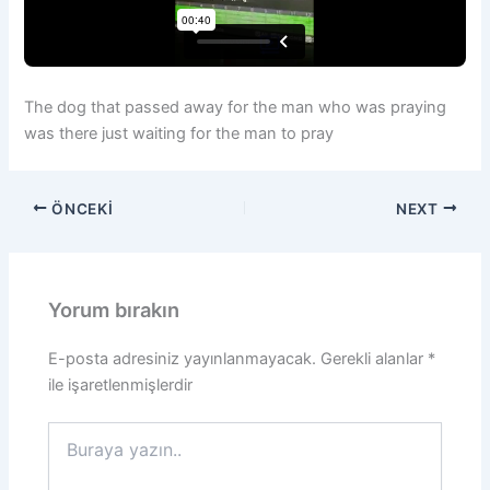
The dog that passed away for the man who was praying
was there just waiting for the man to pray
ÖNCEKI
NEXT
Yorum bırakın
E-posta adresiniz yayınlanmayacak.
Gerekli alanlar
*
ile işaretlenmişlerdir
Buraya
yazın..