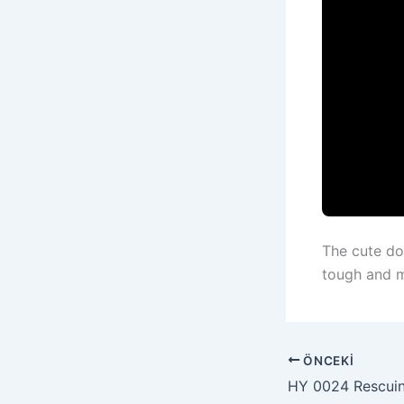
The cute do
tough and 
ÖNCEKI