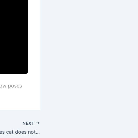
now poses
NEXT
HY 0026 Dog loves cat does not let go