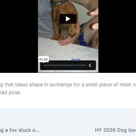
g that takes shape in exchange for a small piece of meat 
mad pose
HY 0024 Rescuing a fox stuck on an ice floe