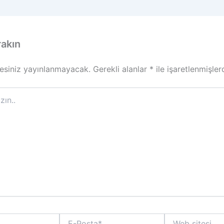
rakın
esiniz yayınlanmayacak.
Gerekli alanlar
*
ile işaretlenmişler
E-
Web