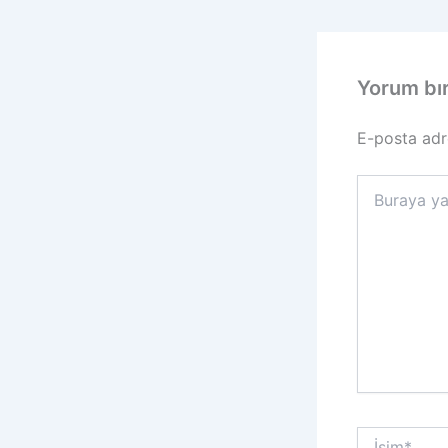
Yorum bı
E-posta adr
Buraya
yazın..
İsim*