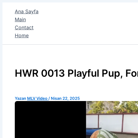
İçeriğe
Ana Sayfa
atla
Main
Contact
Home
HWR 0013 Playful Pup, For
Yazan
MLV Video
/
Nisan 22, 2025