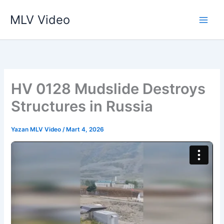
İçeriğe
MLV Video
atla
HV 0128 Mudslide Destroys
Structures in Russia
Yazan
MLV Video
/
Mart 4, 2026