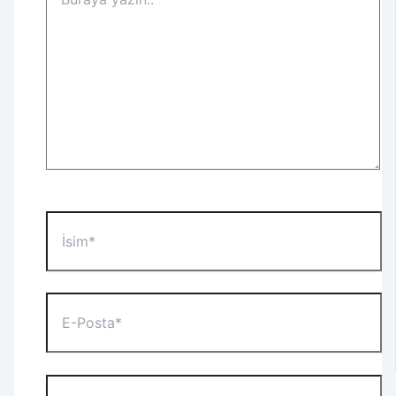
yazın..
İsim*
E-
Posta*
Web