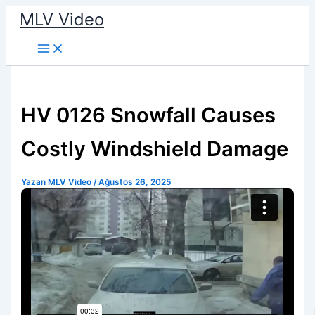
İçeriğe
MLV Video
atla
HV 0126 Snowfall Causes
Costly Windshield Damage
Yazan
MLV Video
/
Ağustos 26, 2025