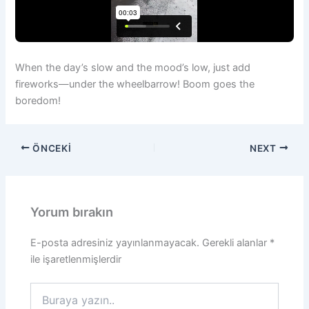
When the day’s slow and the mood’s low, just add
fireworks—under the wheelbarrow! Boom goes the
boredom!
ÖNCEKI
NEXT
Yorum bırakın
E-posta adresiniz yayınlanmayacak.
Gerekli alanlar
*
ile işaretlenmişlerdir
Buraya
yazın..