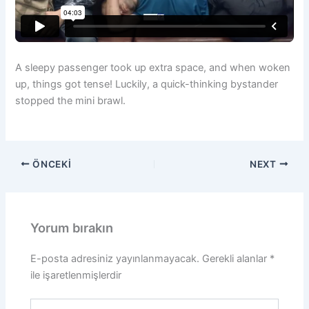
A sleepy passenger took up extra space, and when woken
up, things got tense! Luckily, a quick-thinking bystander
stopped the mini brawl.
ÖNCEKI
NEXT
Yorum bırakın
E-posta adresiniz yayınlanmayacak.
Gerekli alanlar
*
ile işaretlenmişlerdir
Buraya