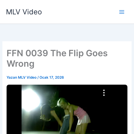
İçeriğe
MLV Video
atla
FFN 0039 The Flip Goes
Wrong
Yazan
MLV Video
/
Ocak 17, 2026