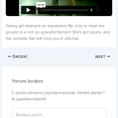
Daring girl attempts an impressive flip, only to meet the
ground in a not-so-graceful fashion! She’s got spunk, and
her comedic flair will have you in stitches
ÖNCEKI
NEXT
Yorum bırakın
E-posta adresiniz yayınlanmayacak.
Gerekli alanlar
*
ile işaretlenmişlerdir
Buraya
yazın..