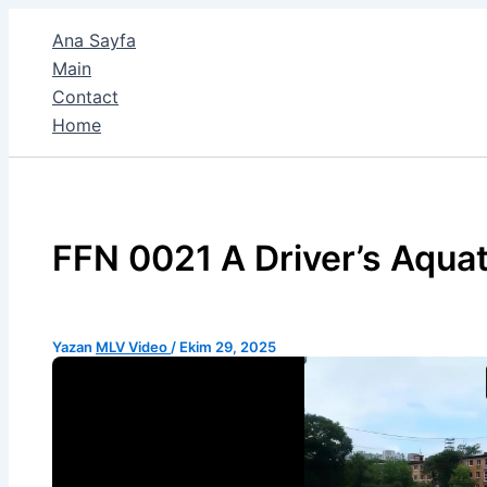
İçeriğe
Ana Sayfa
atla
Main
Contact
Home
FFN 0021 A Driver’s Aquat
Yazan
MLV Video
/
Ekim 29, 2025