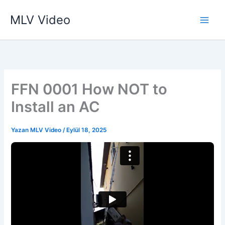
İçeriğe
MLV Video
atla
FFN 0001 How NOT to
Install an AC
Yazan
MLV Video
/
Eylül 18, 2025