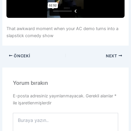
That awkward moment when your AC demo turns into a
slapstick comedy show
ÖNCEKI
NEXT
Yorum bırakın
E-posta adresiniz yayınlanmayacak.
Gerekli alanlar
*
ile işaretlenmişlerdir
Buraya
yazın..