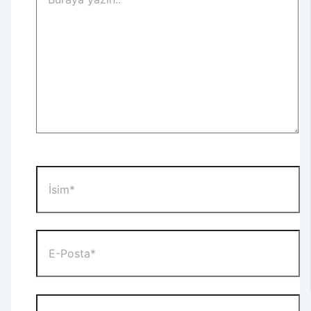
yazın..
İsim*
E-
Posta*
Web