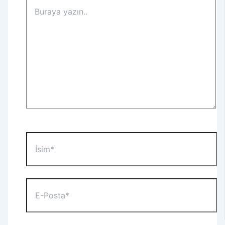
Buraya
yazın..
İsim*
E-
Posta*