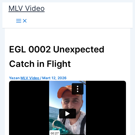
İçeriğe
MLV Video
atla
EGL 0002 Unexpected
Catch in Flight
Yazan
MLV Video
/
Mart 12, 2026