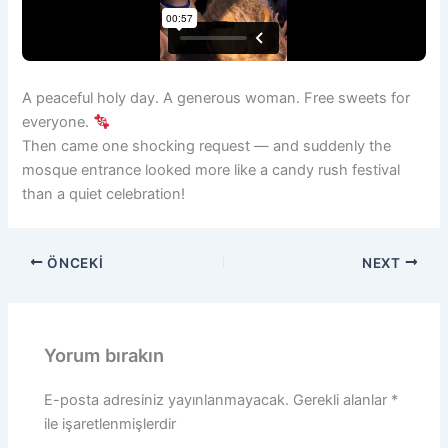
A peaceful holy day. A generous woman. Free sweets for
everyone.
Then came one shocking request — and suddenly the
mosque entrance looked more like a candy rush festival
than a quiet celebration!
ÖNCEKI
NEXT
Yorum bırakın
E-posta adresiniz yayınlanmayacak.
Gerekli alanlar
*
ile işaretlenmişlerdir