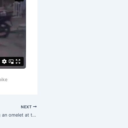
bike
NEXT
BNS 0002 Making an omelet at the rooftop