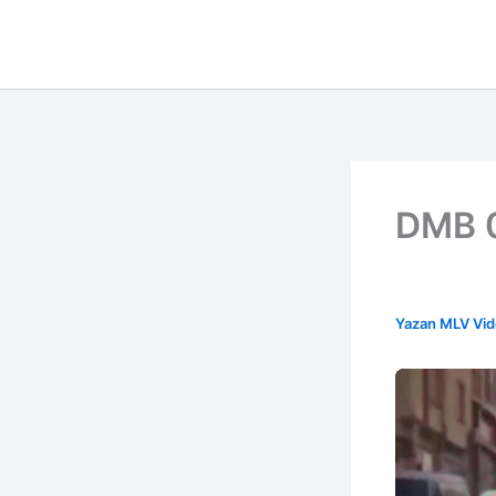
İçeriğe
atla
DMB 0
Yazan
MLV Vi