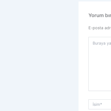
Yorum bı
E-posta adr
Buraya
yazın..
İsim*