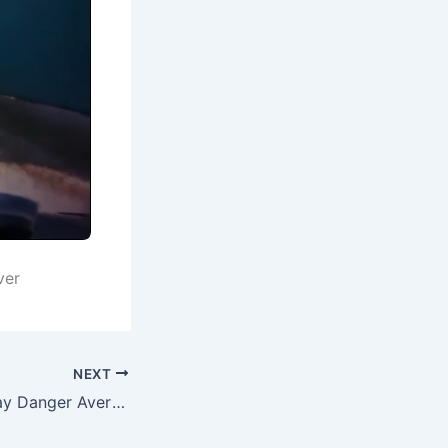
ver
NEXT
YAY 0095 Highway Danger Averted by Alert Driver