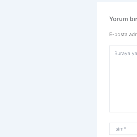
Yorum bı
E-posta adr
Buraya
yazın..
İsim*