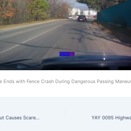
e Ends with Fence Crash During Dangerous Passing Maneu
OTO 0013 Blowout Causes Scare on Moving Bus