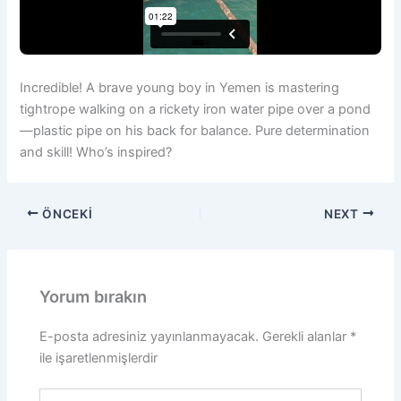
Incredible! A brave young boy in Yemen is mastering
tightrope walking on a rickety iron water pipe over a pond
—plastic pipe on his back for balance. Pure determination
and skill! Who’s inspired?
ÖNCEKI
NEXT
Yorum bırakın
E-posta adresiniz yayınlanmayacak.
Gerekli alanlar
*
ile işaretlenmişlerdir
Buraya