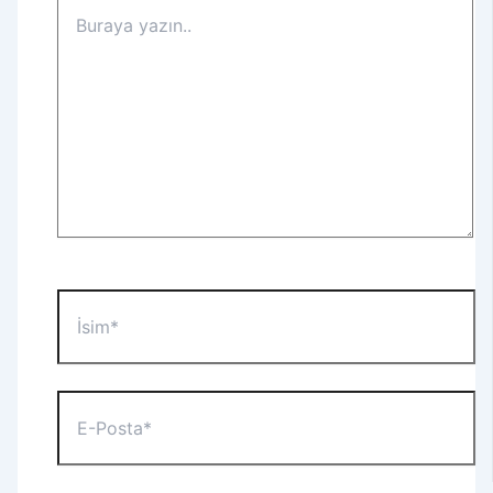
Buraya
yazın..
İsim*
E-
Posta*