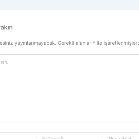
rakın
esiniz yayınlanmayacak.
Gerekli alanlar
*
ile işaretlenmişler
E-
Web