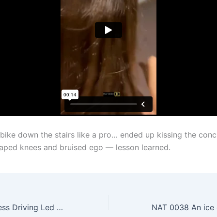
 bike down the stairs like a pro… ended up kissing the conc
raped knees and bruised ego — lesson learned.
KAM 0073 Careless Driving Led to Diesel Spill Incident