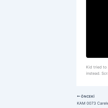
Kid tried to
instead. Sc
ÖNCEKI