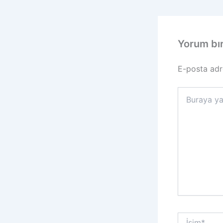
Yorum bı
E-posta adr
Buraya
yazın..
İsim*