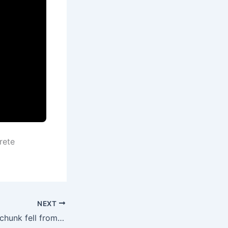
rete
NEXT
NAT 0038 An ice chunk fell from the sky