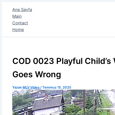
İçeriğe
Ana Sayfa
atla
Main
Contact
Home
COD 0023 Playful Child’s
Goes Wrong
Yazan
MLV Video
/
Temmuz 15, 2025