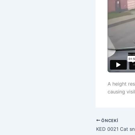
A height re
causing visi
ÖNCEKI