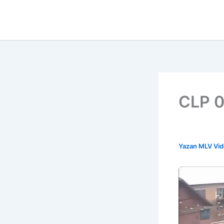
İçeriğe
atla
CLP 0
Yazan
MLV Vi