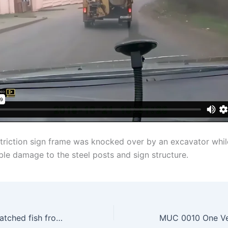
striction sign frame was knocked over by an excavator while
ble damage to the steel posts and sign structure.
KED 0021 Cat snatched fish from a local fisherman