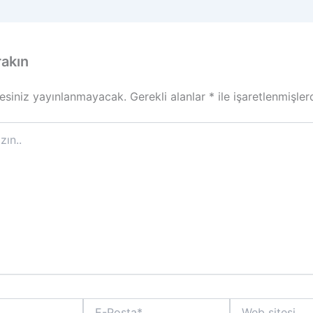
rakın
esiniz yayınlanmayacak.
Gerekli alanlar
*
ile işaretlenmişler
E-
Web