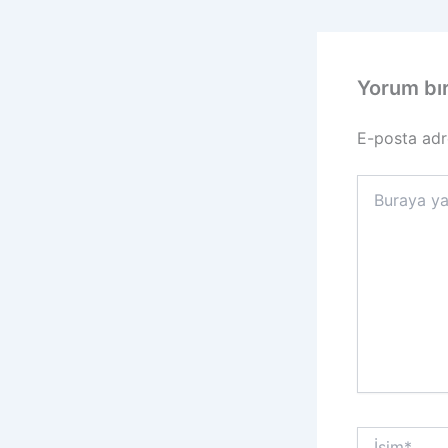
Yorum bı
E-posta adr
Buraya
yazın..
İsim*