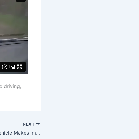
 driving,
NEXT
MUC 0010 One Vehicle Makes Impossible Escape