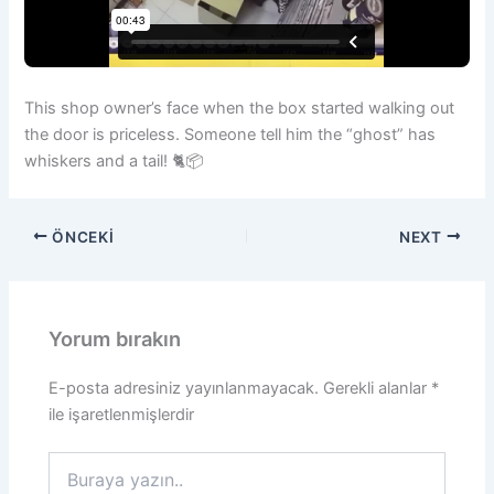
This shop owner’s face when the box started walking out
the door is priceless. Someone tell him the “ghost” has
whiskers and a tail! 🐈📦
ÖNCEKI
NEXT
Yorum bırakın
E-posta adresiniz yayınlanmayacak.
Gerekli alanlar
*
ile işaretlenmişlerdir
Buraya
yazın..