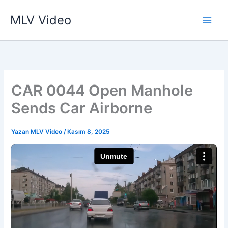
İçeriğe
MLV Video
atla
CAR 0044 Open Manhole
Sends Car Airborne
Yazan
MLV Video
/
Kasım 8, 2025