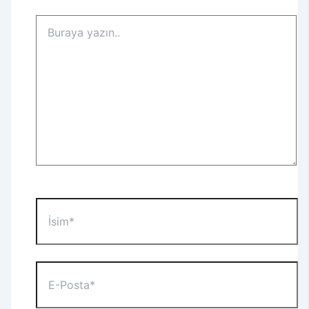
Buraya
yazın..
İsim*
E-
Posta*