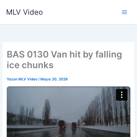
İçeriğe
MLV Video
atla
BAS 0130 Van hit by falling
ice chunks
Yazan
MLV Video
/
Mayıs 20, 2026