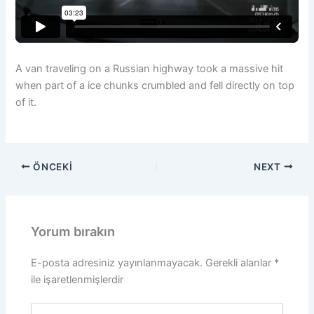
A van traveling on a Russian highway took a massive hit
when part of a ice chunks crumbled and fell directly on top
of it.
ÖNCEKI
NEXT
Yorum bırakın
E-posta adresiniz yayınlanmayacak.
Gerekli alanlar
*
ile işaretlenmişlerdir
Buraya