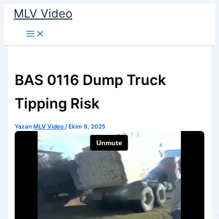
İçeriğe
MLV Video
atla
BAS 0116 Dump Truck
Tipping Risk
Yazan
MLV Video
/
Ekim 9, 2025