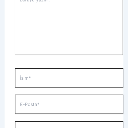
yazın..
İsim*
E-
Posta*
Web