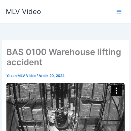
İçeriğe
MLV Video
atla
BAS 0100 Warehouse lifting
accident
Yazan
MLV Video
/
Aralık 20, 2024