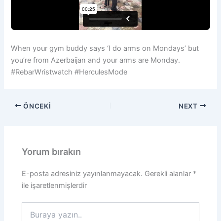
When your gym buddy says ‘I do arms on Mondays’ but
you’re from Azerbaijan and your arms are Monday.
#RebarWristwatch #HerculesMode
ÖNCEKI
NEXT
Yorum bırakın
E-posta adresiniz yayınlanmayacak.
Gerekli alanlar
*
ile işaretlenmişlerdir
Buraya
yazın..