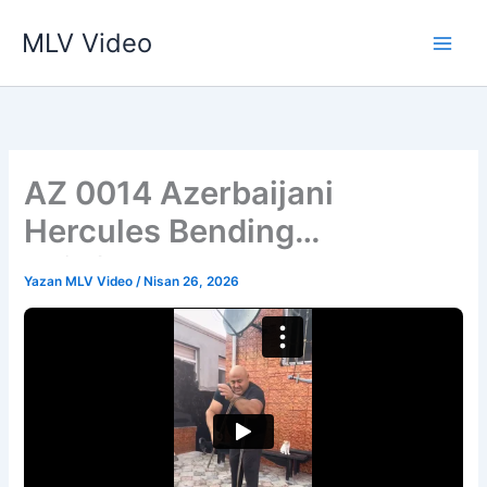
İçeriğe
MLV Video
atla
AZ 0014 Azerbaijani
Hercules Bending
Reinforcement Bars
Yazan
MLV Video
/
Nisan 26, 2026