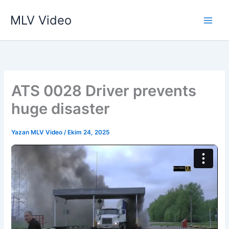
İçeriğe
MLV Video
atla
ATS 0028 Driver prevents
huge disaster
Yazan
MLV Video
/
Ekim 24, 2025