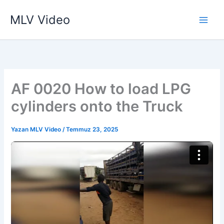
İçeriğe
MLV Video
atla
AF 0020 How to load LPG
cylinders onto the Truck
Yazan
MLV Video
/
Temmuz 23, 2025