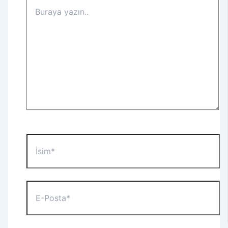
Buraya
yazın..
İsim*
E-
Posta*