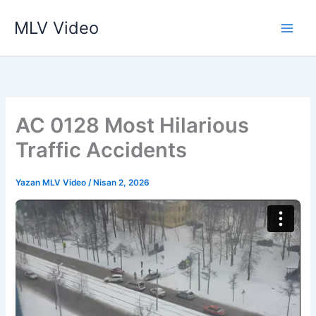
İçeriğe
MLV Video
atla
AC 0128 Most Hilarious
Traffic Accidents
Yazan
MLV Video
/
Nisan 2, 2026