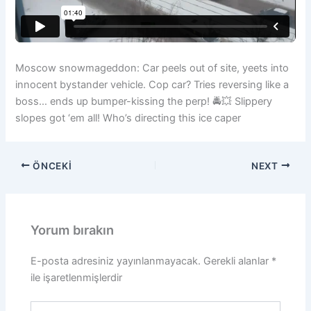
Moscow snowmageddon: Car peels out of site, yeets into
innocent bystander vehicle. Cop car? Tries reversing like a
boss… ends up bumper-kissing the perp! 🚔💥 Slippery
slopes got ‘em all! Who’s directing this ice caper
ÖNCEKI
NEXT
Yorum bırakın
E-posta adresiniz yayınlanmayacak.
Gerekli alanlar
*
ile işaretlenmişlerdir
Buraya